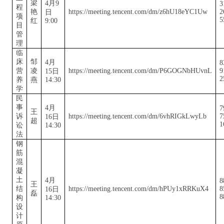
梁
4月9
3
程
艳
https://meeting.tencent.com/dm/z6hU18eYC1Uw
2
日
项
5
红
9:00
目
管
理
临
床
邹
4月
8
营
凌
https://meeting.tencent.com/dm/P6GOGNbHUvnL
9
15日
2
养
燕
14:30
学
民
事
4月
7
王
诉
https://meeting.tencent.com/dm/6vhRIGkLwyLb
7
16日
超
1
讼
14:30
法
钢
筋
混
凝
土
4月
8
王
结
https://meeting.tencent.com/dm/hPUy1xRRKuX4
8
16日
磊
8
构
14:30
设
计