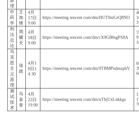
原
理
中
王
4月
4
药
加
https://meeting.tencent.com/dm/HUT9niGrQ8NO
1
17日
3
学
锋
9:00
刑
周
4月
3
法
啸
https://meeting.tencent.com/dm/cX9GB0sgPS8A
9
18日
总
1
天
9:00
论
马
克
思
4月1
6
张
主
https://meeting.tencent.com/dm/9TBMPndmzphV
3
8日1
政
6
义
4:30
原
理
测
马
4月
1
试
金
https://meeting.tencent.com/dm/uThjUxLnkkgs
1
22日
技
7
奎
19:00
术