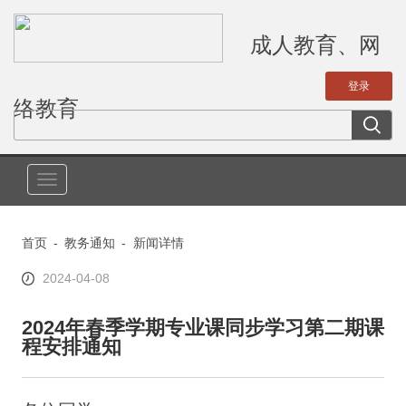
成人教育、网
络教育
切
换
导
首页
-
教务通知
-
新闻详情
航
2024-04-08
2024年春季学期专业课同步学习第二期课
程安排通知