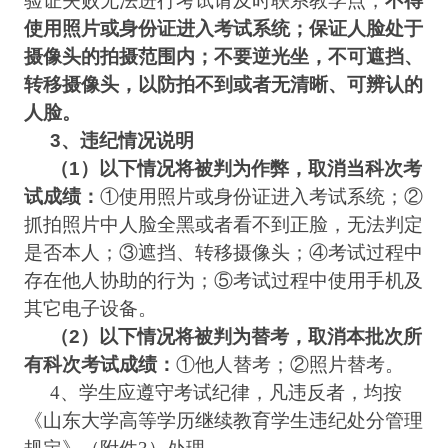
验证失败无法进行考试请及时联系教学点，
不得
使用照片或身份证进入考试系统
；
保证人脸处于
摄像头的拍摄范围内；不要逆光坐，不可遮挡、
转移摄像头，以防拍不到或者无清晰、可辨认的
人脸。
3
、违纪情况说明
（
1
）以下情况将被判为作弊，取消当科次考
试成绩：
①
使用照片或身份证进入考试系统；
②
抓拍照片中人脸全黑或者看不到正脸，无法判定
是否本人；
③
遮挡、转移摄像头；
④
考试过程中
存在他人协助的行为；
⑤
考试过程中使用手机及
其它电子设备。
（
2
）以下情况将被判为替考，取消本批次所
有科次考试成绩：
①
他人替考；
②
照片替考。
4
、学生应遵守考试纪律，凡违反者，均按
《山东大学高等学历继续教育学生违纪处分管理