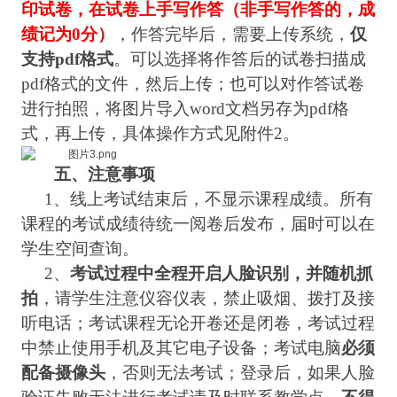
印试卷，在试卷上手写作答（非手写作答的，成
绩记为
0
分）
，作答完毕后，需要上传系统，
仅
支持
pdf
格式
。可以选择将作答后的试卷扫描成
pdf
格式的文件，然后上传；也可以对作答试卷
进行拍照，将图片导入
word
文档另存为
pdf
格
式，再上传，具体操作方式见附件
2
。
五、注意事项
1
、线上考试结束后，不显示课程成绩。所有
课程的考试成绩待统一阅卷后发布，届时可以在
学生空间查询。
2
、
考试过程中全程开启人脸识别，并随机抓
拍
，请学生注意仪容仪表，禁止吸烟、拨打及接
听电话；考试课程无论开卷还是闭卷，考试过程
中禁止使用手机及其它电子设备；考试电脑
必须
配备摄像头
，否则无法考试；登录后，如果人脸