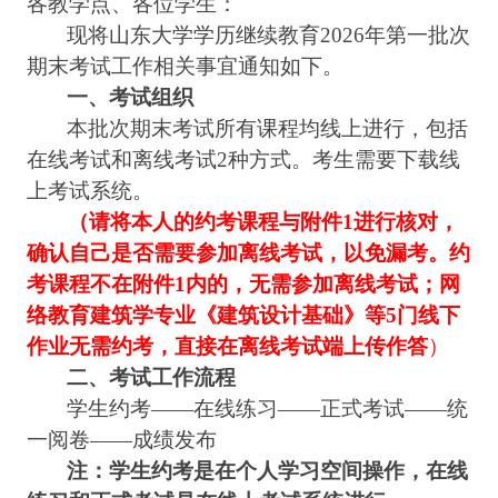
各教学点、各位学生：
现将山东大学学历继续教育
2026
年第一批次
期末考试工作相关事宜通知如下。
一、考试组织
本批次期末考试所有课程均线上进行，包括
在线考试和离线考试
2
种方式。考生需要下载线
上考试系统。
（请将本人的约考课程与附件
1
进行核对，
确认自己是否需要参加离线考试，以免漏考。约
考课程不在附件
1
内的，无需参加离线考试；网
络教育建筑学专业《建筑设计基础》等
5
门线下
作业无需约考，直接在离线考试端上传作答
）
二、考试工作流程
学生约考
——
在线练习
——
正式考试
——
统
一阅卷
——
成绩发布
注：学生约考是在个人学习空间操作，在线