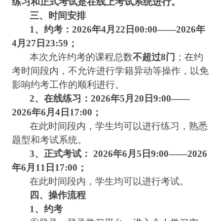
练习和正式考试是在线上考试系统进行。
三、时间安排
1
、约考：
2026
年
4
月
22
日
00:00——2026
年
4
月
27
日
23:59
；
本次允许约考的课程总数
不超过
8
门
；在约
考时间段内，不允许进行学籍异动等操作，以免
影响约考工作的顺利进行。
2
、在线练习：
2026
年
5
月
20
日
9:00——
2026
年
6
月
4
日
17:00
；
在此时间段内，学生均可以进行练习，熟悉
题型和考试系统。
3
、正式考试：
2026
年
6
月
5
日
9:00——2026
年
6
月
11
日
17:00
；
在此时间段内，学生均可以进行考试。
四、操作流程
1
、约考