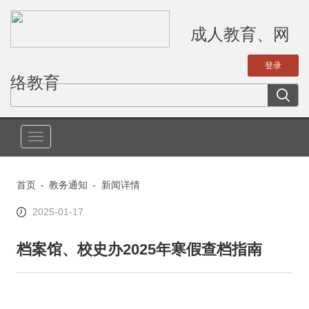
成人教育、网
络教育
切
换
导
首页
-
教务通知
-
新闻详情
航
2025-01-17
档案馆、校史办2025年寒假查档指南