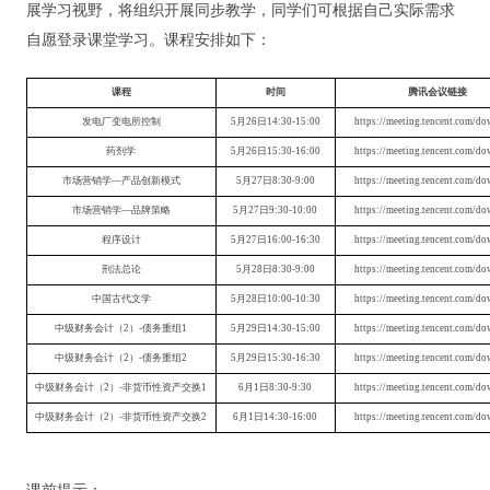
展学习视野，将
组织开展同步教学，同学们可根据自己实际需求
自愿
登录课堂学习。
课程安排如下：
课程
时间
腾讯会议链接
发电厂变电所控制
5月26日14:30-15:00
https://meeting.tencent.com/do
药剂学
5月26日15:30-16:00
https://meeting.tencent.com/do
市场营销学
—产品创新模式
5月27日8:30-9:00
https://meeting.tencent.com/do
市场营销学
—品牌策略
5月27日9:30-10:00
https://meeting.tencent.com/do
程序设计
5月27日16:00-16:30
https://meeting.tencent.com/do
刑法总论
5月28日8:30-9:00
https://meeting.tencent.com/do
中国古代文学
5月28日10:00-10:30
https://meeting.tencent.com/do
中级财务会计（
2）-债务重组1
5月29日14:30-15:00
https://meeting.tencent.com/do
中级财务会计（
2）-债务重组2
5月29日15:30-16:30
https://meeting.tencent.com/do
中级财务会计（
2）-非货币性资产交换1
6月1日8:30-9:30
https://meeting.tencent.com/do
中级财务会计（
2）-非货币性资产交换2
6月1日14:30-16:00
https://meeting.tencent.com/do