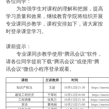
各位
同学
：
为加强
学生对课程
的理解和把握，提高
学习质量和效果，继续教育学院
将
组织
开展
专业课同步教学，课程安排如下，请大家按
时登录课堂学习。
课前提示：
专业课同步教学使用
“
腾讯会议
”
软件，
请各位同学提前下载
“
腾讯会议
”
或使用
“
腾
讯会议
”
微信小程序登录观看。
课程
主讲教师
时间
知识产权法
王超
10月12日15:30
https://mee
建筑工程经济
于翠松
10月12日16:00
https://mee
工程测量
张凤兰
10月15日15:30
https://mee
英语
董艳丽
10月21日15:00
https://mee