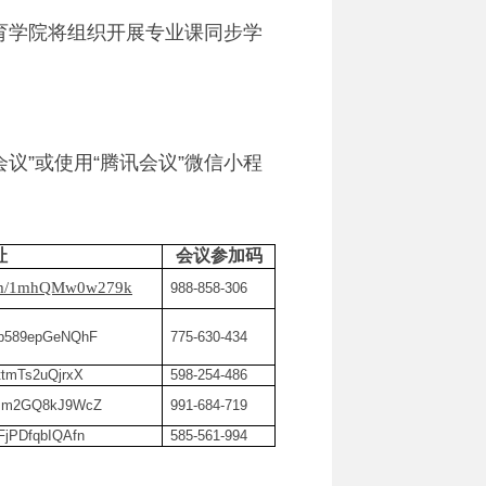
育学院将组织开展专业课同步学
会议
”
或使用
“
腾讯会议
”
微信小程
址
会议参加码
m/dm/1mhQMw0w279k
988-858-306
m/p589epGeNQhF
775-630-434
/ttmTs2uQjrxX
598-254-486
dm/Im2GQ8kJ9WcZ
991-684-719
/FjPDfqbIQAfn
585-561-994