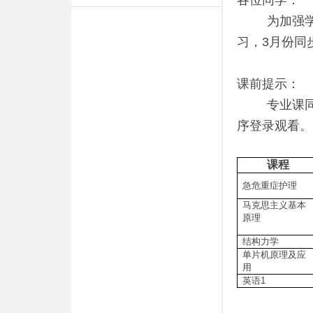
各位同学：
为加强
习，
3
月份同
课前提示：
专业课
序登录观看。
课程
急危重症护理
马克思主义基本
原理
结构力学
单片机原理及应
用
英语1