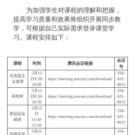
为加强学生对课程的理解和把握，
提高学习质量和效果将组织开展同步教
学，
可根据自己实际需求
登录课堂学
习。课程安排如下
：
会议
课程
时间
腾讯会议链接
号
5
月
12
356-
马克思主
日
9
:
3
0
-
https://meeting.tencent.com/download/
431-
义原理
10:00
4913
5
月
1
3
356-
药剂学
日
9
:
3
0
-
https://meeting.tencent.com/download/
431-
10:30
4913
5
月
15
356-
刑法总论
日
https://meeting.tencent.com/download/
431-
精讲
14
:30
-
4913
15:30
5
月
2
2
356-
中国古代