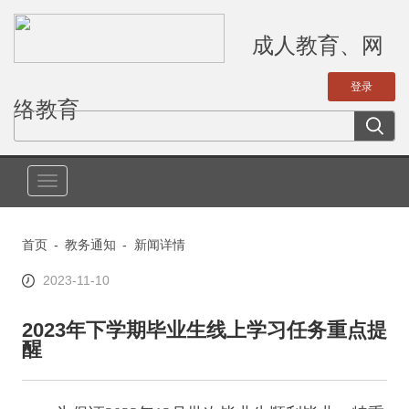
成人教育、网
络教育
切
换
导
首页
-
教务通知
-
新闻详情
航
2023-11-10
2023年下学期毕业生线上学习任务重点提
醒